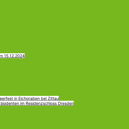
am 15.12.2024
erfest in Eichgraben bei Zittau
räsidenten im Residenzschloss Dresden