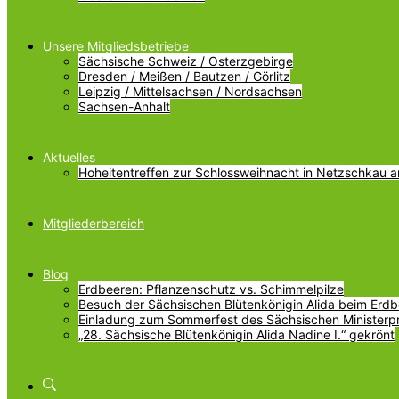
Unsere Mitgliedsbetriebe
Sächsische Schweiz / Osterzgebirge
Dresden / Meißen / Bautzen / Görlitz
Leipzig / Mittelsachsen / Nordsachsen
Sachsen-Anhalt
Aktuelles
Hoheitentreffen zur Schlossweihnacht in Netzschkau 
Mitgliederbereich
Blog
Erdbeeren: Pflanzenschutz vs. Schimmelpilze
Besuch der Sächsischen Blütenkönigin Alida beim Erdbe
Einladung zum Sommerfest des Sächsischen Ministerp
„28. Sächsische Blütenkönigin Alida Nadine I.“ gekrönt