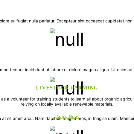
dolore eu fugiat nulla pariatur. Excepteur sint occaecat cupidatat non 
smod tempor incididunt ut labore et dolore magna aliqua. Ut enim ad m
LIVESTOCK FARMING
as a volunteer for training students to learn all about organic agric
relying on locally available renewable materials.
Apply Now
 at sit amet arcu. Nam dapibus feugiat eros, in fringilla diam. Maece