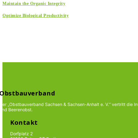
Maintain the Organic Integrity
Optimize Biological Productivity
Obstbauverband
Der „Obstbauverband Sachsen & Sachsen-Anhalt e. V.“ vertritt die 
und Beerenobst.
Kontakt
Dorfplatz 2