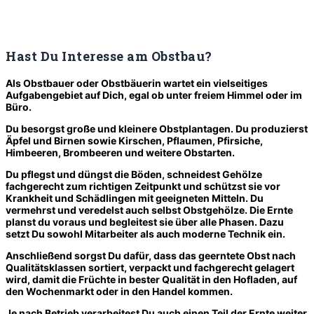
Hast Du Interesse am Obstbau?
Als Obstbauer oder Obstbäuerin wartet ein vielseitiges
Aufgabengebiet auf Dich, egal ob unter freiem Himmel oder im
Büro.
Du besorgst große und kleinere Obstplantagen. Du produzierst
Äpfel und Birnen sowie Kirschen, Pflaumen, Pfirsiche,
Himbeeren, Brombeeren und weitere Obstarten.
Du pflegst und düngst die Böden, schneidest Gehölze
fachgerecht zum richtigen Zeitpunkt und schützst sie vor
Krankheit und Schädlingen mit geeigneten Mitteln. Du
vermehrst und veredelst auch selbst Obstgehölze. Die Ernte
planst du voraus und begleitest sie über alle Phasen. Dazu
setzt Du sowohl Mitarbeiter als auch moderne Technik ein.
Anschließend sorgst Du dafür, dass das geerntete Obst nach
Qualitätsklassen sortiert, verpackt und fachgerecht gelagert
wird, damit die Früchte in bester Qualität in den Hofladen, auf
den Wochenmarkt oder in den Handel kommen.
Je nach Betrieb verarbeitest Du auch einen Teil der Ernte weiter