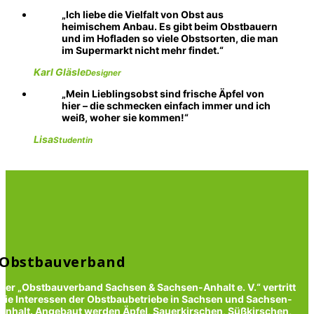
Ich liebe die Vielfalt von Obst aus
heimischem Anbau. Es gibt beim Obstbauern
und im Hofladen so viele Obstsorten, die man
im Supermarkt nicht mehr findet.
Karl Gläsle
Designer
Mein Lieblingsobst sind frische Äpfel von
hier – die schmecken einfach immer und ich
weiß, woher sie kommen!
Lisa
Studentin
Obstbauverband
Der „Obstbauverband Sachsen & Sachsen-Anhalt e. V.“ vertritt
die Interessen der Obstbaubetriebe in Sachsen und Sachsen-
Anhalt. Angebaut werden Äpfel, Sauerkirschen, Süßkirschen,