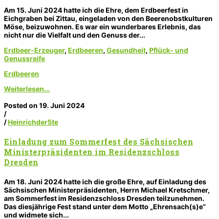
Am 15. Juni 2024 hatte ich die Ehre, dem Erdbeerfest in
Eichgraben bei Zittau, eingeladen von den Beerenobstkulturen
Möse, beizuwohnen. Es war ein wunderbares Erlebnis, das
nicht nur die Vielfalt und den Genuss der...
Erdbeer-Erzeuger
,
Erdbeeren
,
Gesundheit
,
Pflück- und
Genussreife
Erdbeeren
Weiterlesen...
Posted on 19. Juni 2024
/
/
Heinrichder5te
Einladung zum Sommerfest des Sächsischen
Ministerpräsidenten im Residenzschloss
Dresden
Am 18. Juni 2024 hatte ich die große Ehre, auf Einladung des
Sächsischen Ministerpräsidenten, Herrn Michael Kretschmer,
am Sommerfest im Residenzschloss Dresden teilzunehmen.
Das diesjährige Fest stand unter dem Motto „Ehrensach(s)e“
und widmete sich...