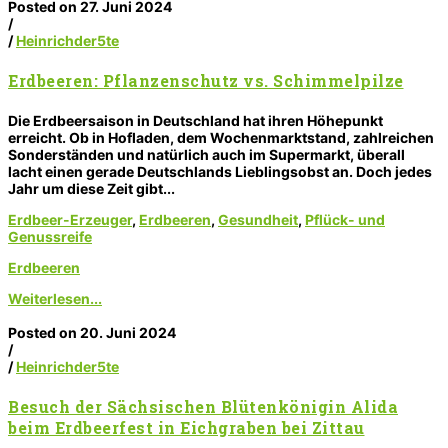
Posted on 27. Juni 2024
/
/
Heinrichder5te
Erdbeeren: Pflanzenschutz vs. Schimmelpilze
Die Erdbeersaison in Deutschland hat ihren Höhepunkt
erreicht. Ob in Hofladen, dem Wochenmarktstand, zahlreichen
Sonderständen und natürlich auch im Supermarkt, überall
lacht einen gerade Deutschlands Lieblingsobst an. Doch jedes
Jahr um diese Zeit gibt...
Erdbeer-Erzeuger
,
Erdbeeren
,
Gesundheit
,
Pflück- und
Genussreife
Erdbeeren
Weiterlesen...
Posted on 20. Juni 2024
/
/
Heinrichder5te
Besuch der Sächsischen Blütenkönigin Alida
beim Erdbeerfest in Eichgraben bei Zittau