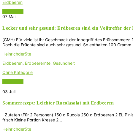
Erdbeeren
Read More
07
Mai
Lecker und sehr gesund: Erdbeeren sind ein Volltreffer der
(GMH) Für viele ist ihr Geschmack der Inbegriff des Frühsommers:
Doch die Früchte sind auch sehr gesund. So enthalten 100 Gramm 
Heinrichder5te
Erdbeeren
,
Erdbeerernte
,
Gesundheit
Ohne Kategorie
Read More
03
Juli
Sommerrezept: Leichter Rucolasalat mit Erdbeeren
Zutaten (Für 2 Personen) 150 g Rucola 250 g Erdbeeren 2 EL Pinie
frisch Kleine Portion Kresse 2...
Heinrichder5te