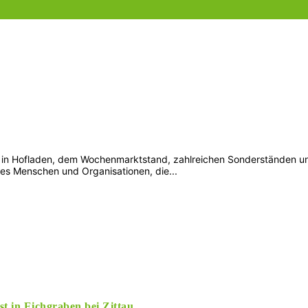
 in Hofladen, dem Wochenmarktstand, zahlreichen Sonderständen und 
 es Menschen und Organisationen, die...
t in Eichgraben bei Zittau