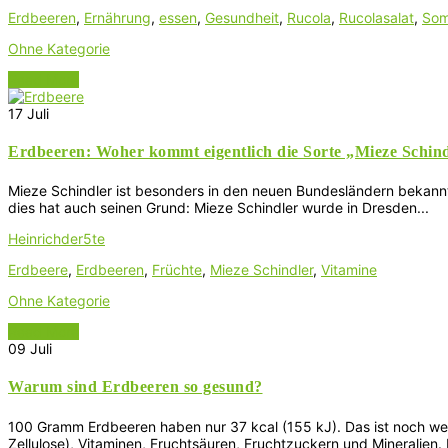
Erdbeeren
,
Ernährung
,
essen
,
Gesundheit
,
Rucola
,
Rucolasalat
,
Som
Ohne Kategorie
Read More
17
Juli
Erdbeeren: Woher kommt eigentlich die Sorte „Mieze Schin
Mieze Schindler ist besonders in den neuen Bundesländern bekannt
dies hat auch seinen Grund: Mieze Schindler wurde in Dresden...
Heinrichder5te
Erdbeere
,
Erdbeeren
,
Früchte
,
Mieze Schindler
,
Vitamine
Ohne Kategorie
Read More
09
Juli
Warum sind Erdbeeren so gesund?
100 Gramm Erdbeeren haben nur 37 kcal (155 kJ). Das ist noch wen
Zellulose), Vitaminen, Fruchtsäuren, Fruchtzuckern und Mineralien. I