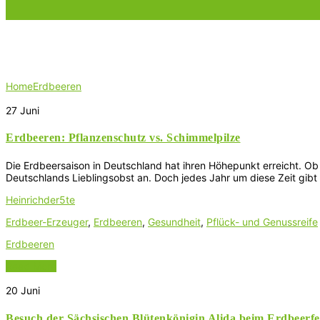
Schlagwort:
Erdbeeren
Home
Erdbeeren
27
Juni
Erdbeeren: Pflanzenschutz vs. Schimmelpilze
Die Erdbeersaison in Deutschland hat ihren Höhepunkt erreicht. Ob
Deutschlands Lieblingsobst an. Doch jedes Jahr um diese Zeit gibt
Heinrichder5te
Erdbeer-Erzeuger
,
Erdbeeren
,
Gesundheit
,
Pflück- und Genussreife
Erdbeeren
Read More
20
Juni
Besuch der Sächsischen Blütenkönigin Alida beim Erdbeerfes