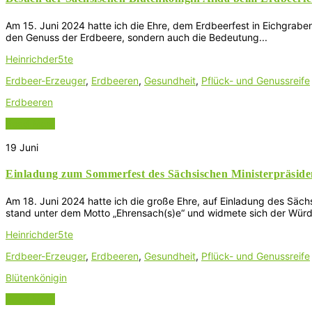
Am 15. Juni 2024 hatte ich die Ehre, dem Erdbeerfest in Eichgraben
den Genuss der Erdbeere, sondern auch die Bedeutung...
Heinrichder5te
Erdbeer-Erzeuger
,
Erdbeeren
,
Gesundheit
,
Pflück- und Genussreife
Erdbeeren
Read More
19
Juni
Einladung zum Sommerfest des Sächsischen Ministerpräside
Am 18. Juni 2024 hatte ich die große Ehre, auf Einladung des Säc
stand unter dem Motto „Ehrensach(s)e“ und widmete sich der Würd
Heinrichder5te
Erdbeer-Erzeuger
,
Erdbeeren
,
Gesundheit
,
Pflück- und Genussreife
Blütenkönigin
Read More