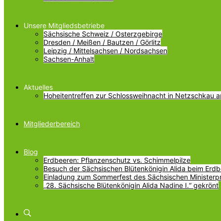
Unsere Mitgliedsbetriebe
Sächsische Schweiz / Osterzgebirge
Dresden / Meißen / Bautzen / Görlitz
Leipzig / Mittelsachsen / Nordsachsen
Sachsen-Anhalt
Aktuelles
Hoheitentreffen zur Schlossweihnacht in Netzschkau 
Mitgliederbereich
Blog
Erdbeeren: Pflanzenschutz vs. Schimmelpilze
Besuch der Sächsischen Blütenkönigin Alida beim Erdbe
Einladung zum Sommerfest des Sächsischen Ministerp
„28. Sächsische Blütenkönigin Alida Nadine I.“ gekrönt