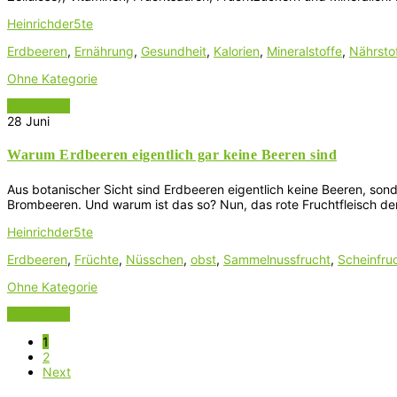
Heinrichder5te
Erdbeeren
,
Ernährung
,
Gesundheit
,
Kalorien
,
Mineralstoffe
,
Nährsto
Ohne Kategorie
Read More
28
Juni
Warum Erdbeeren eigentlich gar keine Beeren sind
Aus botanischer Sicht sind Erdbeeren eigentlich keine Beeren, sond
Brombeeren. Und warum ist das so? Nun, das rote Fruchtfleisch der 
Heinrichder5te
Erdbeeren
,
Früchte
,
Nüsschen
,
obst
,
Sammelnussfrucht
,
Scheinfru
Ohne Kategorie
Read More
1
2
Next