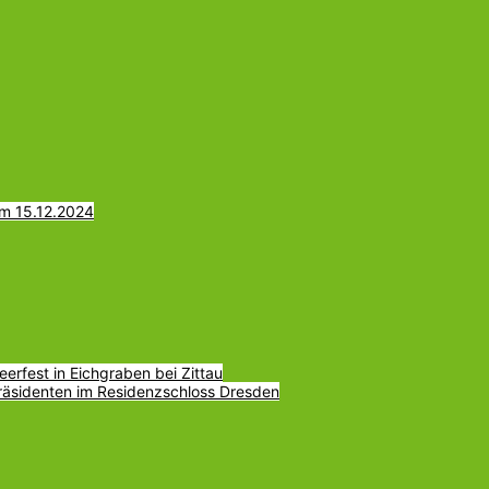
am 15.12.2024
erfest in Eichgraben bei Zittau
räsidenten im Residenzschloss Dresden