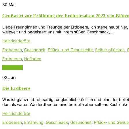
30
Mai
Grußwort zur Eröffnung der Erdbeersaison 2023 von Blüten
Liebe Freundinnen und Freunde der Erdbeere, ich stehe heute hier,
weltweit und begeistert uns mit ihrem süßen Geschmack,...
Heinrichder5te
Erdbeeren
,
Gesundheit
,
Pflück- und Genussreife
,
Selber pflücken
,
S
Erdbeeren
,
Hofladen
Read More
02
Juni
Die Erdbeere
Was ist glänzend rot, saftig, unglaublich köstlich und eine der beli
damals waren Walderdbeeren eine beliebte aber seltene Köstlichkeit
Heinrichder5te
Erdbeeren
,
Ernährung
,
Geschmack
,
Gesundheit
,
Pflück- und Genus