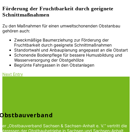
Förderung der Fruchtbarkeit durch geeignete
Schnittmaßnahmen
Zu den Maßnahmen für einen umweltschonenden Obstanbau
gehören auch:
Zweckmäßige Baumerziehung zur Förderung der
Fruchtbarkeit durch geeignete Schnittmaßnahmen
Standortwahl und Anbauplanung angepasst an die Obstart
Schonende Bodenpflege für bessere Humusbildung und
Wasserversorgung der Obstgehölze
Begrünte Fahrgassen in den Obstanlagen
Next Entry
Obstbauverband
Der „Obstbauverband Sachsen & Sachsen-Anhalt e. V.“ vertritt die
Interessen der Obstbaubetriebe in Sachsen und Sachsen-Anhalt.