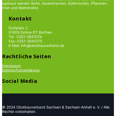
Angebaut werden Äpfel, Sauerkirschen, Süßkirschen, Pflaumen,
Birnen und Beerenobst.
Kontakt
Dorfplatz 2
01809 Dohna OT Borthen
Tel.: 0351-2641074
Fax: 0351-2641075
E-Mail: info@obstbauverband.de
Rechtliche Seiten
Impressum
Datenschutzerklärung
Social Media
© 2024 Obstbauverband Sachsen & Sachsen-Anhalt e. V. / Alle
Rechte vorbehalten.