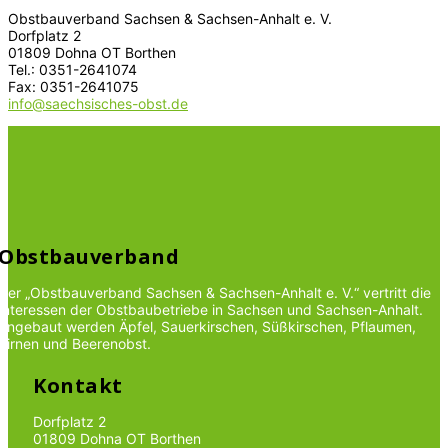
Obstbauverband Sachsen & Sachsen-Anhalt e. V.
Dorfplatz 2
01809 Dohna OT Borthen
Tel.: 0351-2641074
Fax: 0351-2641075
info@saechsisches-obst.de
Obstbauverband
Der „Obstbauverband Sachsen & Sachsen-Anhalt e. V.“ vertritt die
Interessen der Obstbaubetriebe in Sachsen und Sachsen-Anhalt.
Angebaut werden Äpfel, Sauerkirschen, Süßkirschen, Pflaumen,
Birnen und Beerenobst.
Kontakt
Dorfplatz 2
01809 Dohna OT Borthen