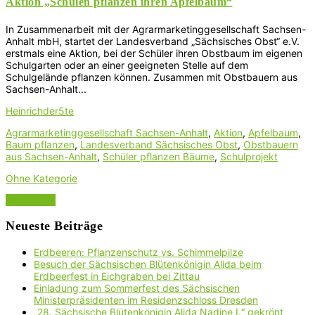
Aktion „Schulen pflanzen ihren Apfelbaum“
In Zusammenarbeit mit der Agrarmarketinggesellschaft Sachsen-
Anhalt mbH, startet der Landesverband „Sächsisches Obst“ e.V.
erstmals eine Aktion, bei der Schüler ihren Obstbaum im eigenen
Schulgarten oder an einer geeigneten Stelle auf dem
Schulgelände pflanzen können. Zusammen mit Obstbauern aus
Sachsen-Anhalt...
Heinrichder5te
Agrarmarketinggesellschaft Sachsen-Anhalt
,
Aktion
,
Apfelbaum
,
Baum pflanzen
,
Landesverband Sächsisches Obst
,
Obstbauern
aus Sachsen-Anhalt
,
Schüler pflanzen Bäume
,
Schulprojekt
Ohne Kategorie
Read More
Neueste Beiträge
Erdbeeren: Pflanzenschutz vs. Schimmelpilze
Besuch der Sächsischen Blütenkönigin Alida beim
Erdbeerfest in Eichgraben bei Zittau
Einladung zum Sommerfest des Sächsischen
Ministerpräsidenten im Residenzschloss Dresden
„28. Sächsische Blütenkönigin Alida Nadine I.“ gekrönt