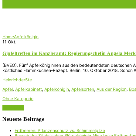
Schlagwort:
Apfelkönigin
Home
Apfelkönigin
11
Okt.
Gipfeltreffen im Kanzleramt: Regierungschefin Angela Merk
(BVEO). Fünf Apfelköniginnen aus den bedeutendsten deutschen Anb
köstliches Flammkuchen-Rezept. Berlin, 10. Oktober 2018. Schon Wi
Heinrichder5te
Apfel
,
Apfelkabinett
,
Apfelkönigin
,
Apfelsorten
,
Aus der Region
,
Bo
Ohne Kategorie
Read More
Neueste Beiträge
Erdbeeren: Pflanzenschutz vs. Schimmelpilze
Besuch der Sächsischen Blütenkönigin Alida beim Erdbeerfest