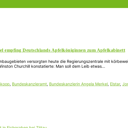
el empfing Deutschlands Apfelköniginnen zum Apfelkabinett
augebieten versorgten heute die Regierungszentrale mit körbeweise
nston Churchill konstatierte: Man soll dem Leib etwas...
skoop
,
Bundeskanzleramt
,
Bundeskanzlerin Angela Merkel
,
Elstar
,
Jo
 in Eichgraben bei Zittau