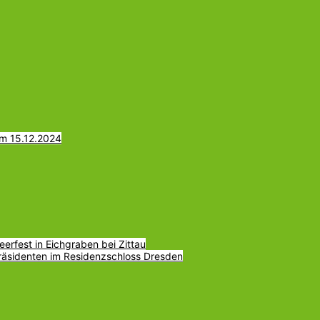
am 15.12.2024
erfest in Eichgraben bei Zittau
räsidenten im Residenzschloss Dresden