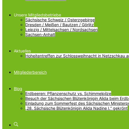
Unsere Mitgliedsbetriebe
Sächsische Schweiz / Osterzgebirge
Dresden / Meißen / Bautzen / Görlitz
Leipzig / Mittelsachsen / Nordsachsen
Sachsen-Anhalt
Aktuelles
Hoheitentreffen zur Schlossweihnacht in Netzschkau 
Mitgliederbereich
Blog
Erdbeeren: Pflanzenschutz vs. Schimmelpilze
Besuch der Sächsischen Blütenkönigin Alida beim Erdbe
Einladung zum Sommerfest des Sächsischen Ministerp
„28. Sächsische Blütenkönigin Alida Nadine I.“ gekrönt