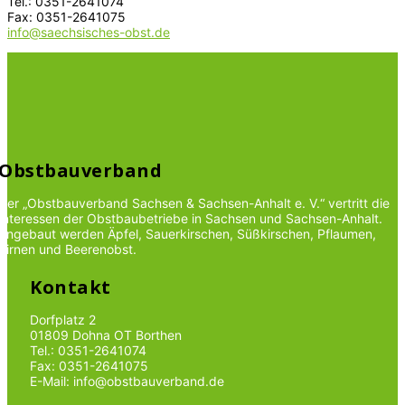
Tel.: 0351-2641074
Fax: 0351-2641075
info@saechsisches-obst.de
Obstbauverband
Der „Obstbauverband Sachsen & Sachsen-Anhalt e. V.“ vertritt die
Interessen der Obstbaubetriebe in Sachsen und Sachsen-Anhalt.
Angebaut werden Äpfel, Sauerkirschen, Süßkirschen, Pflaumen,
Birnen und Beerenobst.
Kontakt
Dorfplatz 2
01809 Dohna OT Borthen
Tel.: 0351-2641074
Fax: 0351-2641075
E-Mail: info@obstbauverband.de