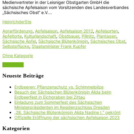
Medienvertreter in der Leisniger Obstgarten GmbH die
sächsische Apfelsaison vom Vorsitzenden des Landesverbandes
„Sächsisches Obst“ e.V....
Heinrichder5te
Agrarförderung
,
Apfelsaison
,
Apfelsaison 2012
,
Apfelsorten
,
Apfeltorte
,
Kulturlandschaft
,
Obstbauer
,
Pillnitz
,
Plantagen
,
Sächsische Äpfel
,
Sächsische Blütenkönigin
,
Sächsisches Obst
,
Selbstpflücke
,
Staatsminister Frank Kupfer
Ohne Kategorie
Read More
Neueste Beiträge
Erdbeeren: Pflanzenschutz vs. Schimmelpilze
Besuch der Sächsischen Blütenkönigin Alida beim
Erdbeerfest in Eichgraben bei Zittau
Einladung zum Sommerfest des Sächsischen
Ministerpräsidenten im Residenzschloss Dresden
„28. Sächsische Blütenkönigin Alida Nadine I.“ gekrönt
Offizielle Eröffnung der sächsischen Apfelsaison 2023
Kategorien