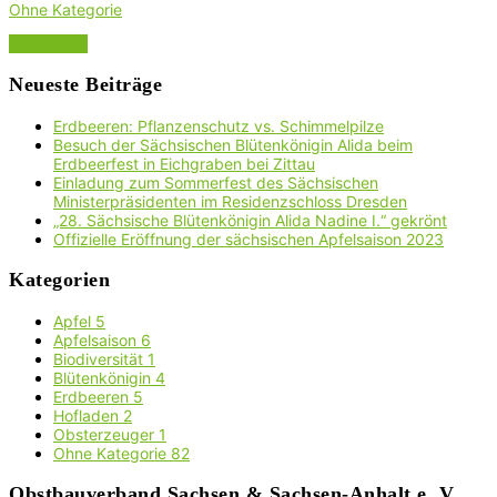
Ohne Kategorie
Read More
Neueste Beiträge
Erdbeeren: Pflanzenschutz vs. Schimmelpilze
Besuch der Sächsischen Blütenkönigin Alida beim
Erdbeerfest in Eichgraben bei Zittau
Einladung zum Sommerfest des Sächsischen
Ministerpräsidenten im Residenzschloss Dresden
„28. Sächsische Blütenkönigin Alida Nadine I.“ gekrönt
Offizielle Eröffnung der sächsischen Apfelsaison 2023
Kategorien
Apfel
5
Apfelsaison
6
Biodiversität
1
Blütenkönigin
4
Erdbeeren
5
Hofladen
2
Obsterzeuger
1
Ohne Kategorie
82
Obstbauverband Sachsen & Sachsen-Anhalt e. V.