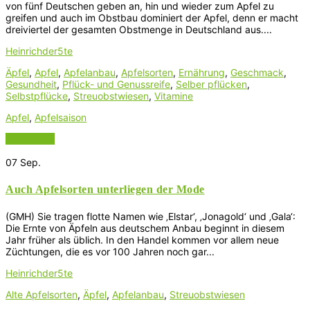
von fünf Deutschen geben an, hin und wieder zum Apfel zu
greifen und auch im Obstbau dominiert der Apfel, denn er macht
dreiviertel der gesamten Obstmenge in Deutschland aus....
Heinrichder5te
Äpfel
,
Apfel
,
Apfelanbau
,
Apfelsorten
,
Ernährung
,
Geschmack
,
Gesundheit
,
Pflück- und Genussreife
,
Selber pflücken
,
Selbstpflücke
,
Streuobstwiesen
,
Vitamine
Apfel
,
Apfelsaison
Read More
07
Sep.
Auch Apfelsorten unterliegen der Mode
(GMH) Sie tragen flotte Namen wie ‚Elstar‘, ‚Jonagold‘ und ‚Gala‘:
Die Ernte von Äpfeln aus deutschem Anbau beginnt in diesem
Jahr früher als üblich. In den Handel kommen vor allem neue
Züchtungen, die es vor 100 Jahren noch gar...
Heinrichder5te
Alte Apfelsorten
,
Äpfel
,
Apfelanbau
,
Streuobstwiesen