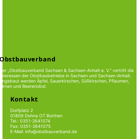
Obstbauverband
Der „Obstbauverband Sachsen & Sachsen-Anhalt e. V.“ vertritt die
Interessen der Obstbaubetriebe in Sachsen und Sachsen-Anhalt.
Angebaut werden Äpfel, Sauerkirschen, Süßkirschen, Pflaumen,
Birnen und Beerenobst.
Kontakt
Dorfplatz 2
01809 Dohna OT Borthen
Tel.: 0351-2641074
Fax: 0351-2641075
E-Mail: info@obstbauverband.de