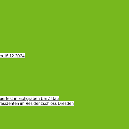
am 15.12.2024
erfest in Eichgraben bei Zittau
räsidenten im Residenzschloss Dresden