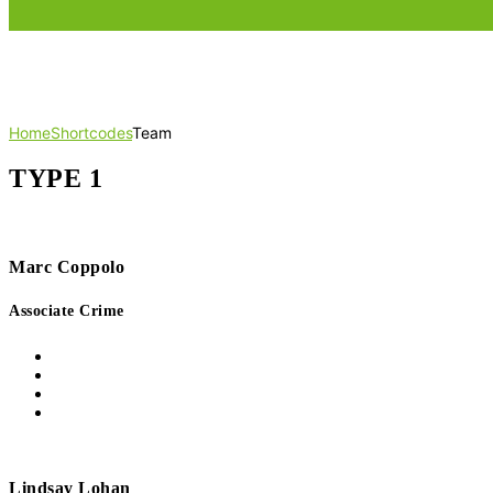
Team
Home
Shortcodes
Team
TYPE 1
Marc Coppolo
Associate Crime
Lindsay Lohan