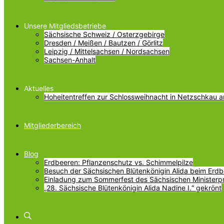
Unsere Mitgliedsbetriebe
Sächsische Schweiz / Osterzgebirge
Dresden / Meißen / Bautzen / Görlitz
Leipzig / Mittelsachsen / Nordsachsen
Sachsen-Anhalt
Aktuelles
Hoheitentreffen zur Schlossweihnacht in Netzschkau 
Mitgliederbereich
Blog
Erdbeeren: Pflanzenschutz vs. Schimmelpilze
Besuch der Sächsischen Blütenkönigin Alida beim Erdbe
Einladung zum Sommerfest des Sächsischen Ministerp
„28. Sächsische Blütenkönigin Alida Nadine I.“ gekrönt