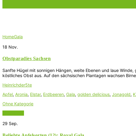
Schlagwort:
Gala
Home
Gala
18
Nov.
Obstparadies Sachsen
Sanfte Hügel mit sonnigen Hängen, weite Ebenen und laue Winde, g
köstliches Obst aus. Auf den sächsischen Plantagen wachsen Birne
Heinrichder5te
Apfel
,
Aronia
,
Elstar
,
Erdbeeren
,
Gala
,
golden delicious
,
Jonagold
,
K
Ohne Kategorie
Read More
29
Sep.
Beliebte Apfelsorten (12): Royal Gala