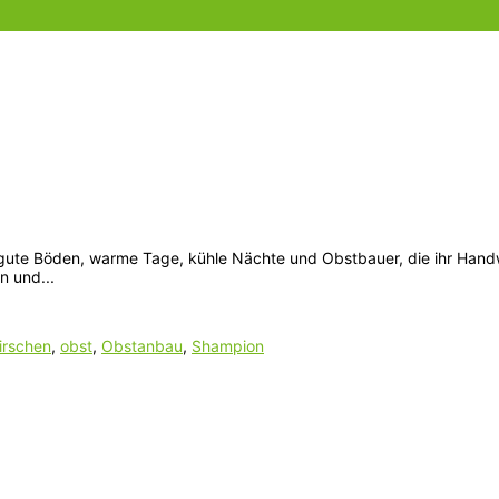
ute Böden, warme Tage, kühle Nächte und Obstbauer, die ihr Handwe
n und...
irschen
,
obst
,
Obstanbau
,
Shampion