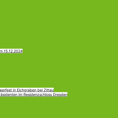
am 15.12.2024
erfest in Eichgraben bei Zittau
räsidenten im Residenzschloss Dresden