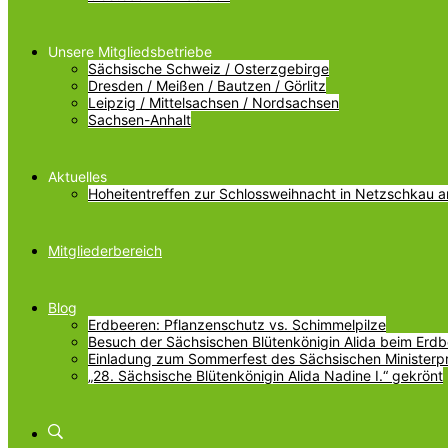
Unsere Mitgliedsbetriebe
Sächsische Schweiz / Osterzgebirge
Dresden / Meißen / Bautzen / Görlitz
Leipzig / Mittelsachsen / Nordsachsen
Sachsen-Anhalt
Aktuelles
Hoheitentreffen zur Schlossweihnacht in Netzschkau 
Mitgliederbereich
Blog
Erdbeeren: Pflanzenschutz vs. Schimmelpilze
Besuch der Sächsischen Blütenkönigin Alida beim Erdbe
Einladung zum Sommerfest des Sächsischen Ministerp
„28. Sächsische Blütenkönigin Alida Nadine I.“ gekrönt