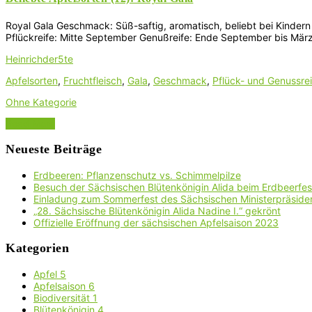
Royal Gala Geschmack: Süß-saftig, aromatisch, beliebt bei Kindern F
Pflückreife: Mitte September Genußreife: Ende September bis März 
Heinrichder5te
Apfelsorten
,
Fruchtfleisch
,
Gala
,
Geschmack
,
Pflück- und Genussrei
Ohne Kategorie
Read More
Neueste Beiträge
Erdbeeren: Pflanzenschutz vs. Schimmelpilze
Besuch der Sächsischen Blütenkönigin Alida beim Erdbeerfest
Einladung zum Sommerfest des Sächsischen Ministerpräside
„28. Sächsische Blütenkönigin Alida Nadine I.“ gekrönt
Offizielle Eröffnung der sächsischen Apfelsaison 2023
Kategorien
Apfel
5
Apfelsaison
6
Biodiversität
1
Blütenkönigin
4