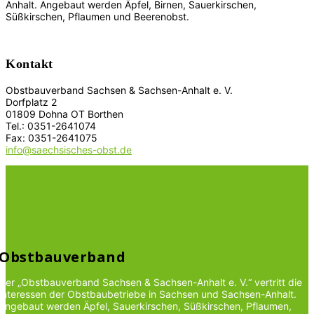
Anhalt. Angebaut werden Äpfel, Birnen, Sauerkirschen,
Süßkirschen, Pflaumen und Beerenobst.
Kontakt
Obstbauverband Sachsen & Sachsen-Anhalt e. V.
Dorfplatz 2
01809 Dohna OT Borthen
Tel.: 0351-2641074
Fax: 0351-2641075
info@saechsisches-obst.de
Obstbauverband
Der „Obstbauverband Sachsen & Sachsen-Anhalt e. V.“ vertritt die
Interessen der Obstbaubetriebe in Sachsen und Sachsen-Anhalt.
Angebaut werden Äpfel, Sauerkirschen, Süßkirschen, Pflaumen,