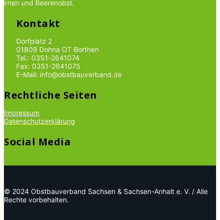
Birnen und Beerenobst.
Kontakt
Dorfplatz 2
01809 Dohna OT Borthen
Tel.: 0351-2641074
Fax: 0351-2641075
E-Mail: info@obstbauverband.de
Rechtliche Seiten
Impressum
Datenschutzerklärung
Social Media
© 2024 Obstbauverband Sachsen & Sachsen-Anhalt e. V. / Alle
Rechte vorbehalten.