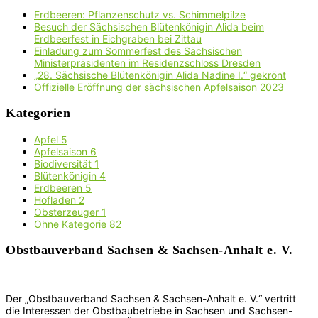
Erdbeeren: Pflanzenschutz vs. Schimmelpilze
Besuch der Sächsischen Blütenkönigin Alida beim
Erdbeerfest in Eichgraben bei Zittau
Einladung zum Sommerfest des Sächsischen
Ministerpräsidenten im Residenzschloss Dresden
„28. Sächsische Blütenkönigin Alida Nadine I.“ gekrönt
Offizielle Eröffnung der sächsischen Apfelsaison 2023
Kategorien
Apfel
5
Apfelsaison
6
Biodiversität
1
Blütenkönigin
4
Erdbeeren
5
Hofladen
2
Obsterzeuger
1
Ohne Kategorie
82
Obstbauverband Sachsen & Sachsen-Anhalt e. V.
Der „Obstbauverband Sachsen & Sachsen-Anhalt e. V.“ vertritt
die Interessen der Obstbaubetriebe in Sachsen und Sachsen-