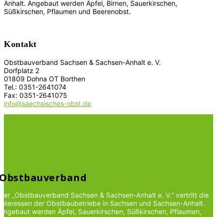
Anhalt. Angebaut werden Äpfel, Birnen, Sauerkirschen,
Süßkirschen, Pflaumen und Beerenobst.
Kontakt
Obstbauverband Sachsen & Sachsen-Anhalt e. V.
Dorfplatz 2
01809 Dohna OT Borthen
Tel.: 0351-2641074
Fax: 0351-2641075
info@saechsisches-obst.de
Obstbauverband
Der „Obstbauverband Sachsen & Sachsen-Anhalt e. V.“ vertritt die
Interessen der Obstbaubetriebe in Sachsen und Sachsen-Anhalt.
Angebaut werden Äpfel, Sauerkirschen, Süßkirschen, Pflaumen,