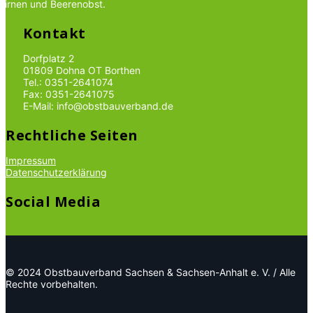
Birnen und Beerenobst.
Kontakt
Dorfplatz 2
01809 Dohna OT Borthen
Tel.: 0351-2641074
Fax: 0351-2641075
E-Mail: info@obstbauverband.de
Rechtliche Seiten
Impressum
Datenschutzerklärung
Social Media
© 2024 Obstbauverband Sachsen & Sachsen-Anhalt e. V. / Alle
Rechte vorbehalten.