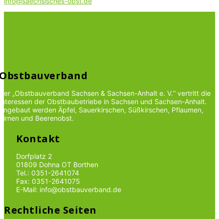
info@saechsisches-obst.de
Obstbauverband
Der „Obstbauverband Sachsen & Sachsen-Anhalt e. V.“ vertritt die
Interessen der Obstbaubetriebe in Sachsen und Sachsen-Anhalt.
Angebaut werden Äpfel, Sauerkirschen, Süßkirschen, Pflaumen,
Birnen und Beerenobst.
Kontakt
Dorfplatz 2
01809 Dohna OT Borthen
Tel.: 0351-2641074
Fax: 0351-2641075
E-Mail: info@obstbauverband.de
Rechtliche Seiten