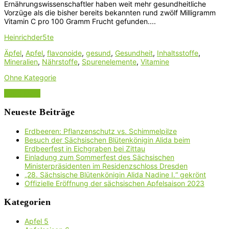
Ernährungswissenschaftler haben weit mehr gesundheitliche
Vorzüge als die bisher bereits bekannten rund zwölf Milligramm
Vitamin C pro 100 Gramm Frucht gefunden....
Heinrichder5te
Äpfel
,
Apfel
,
flavonoide
,
gesund
,
Gesundheit
,
Inhaltsstoffe
,
Mineralien
,
Nährstoffe
,
Spurenelemente
,
Vitamine
Ohne Kategorie
Read More
Neueste Beiträge
Erdbeeren: Pflanzenschutz vs. Schimmelpilze
Besuch der Sächsischen Blütenkönigin Alida beim
Erdbeerfest in Eichgraben bei Zittau
Einladung zum Sommerfest des Sächsischen
Ministerpräsidenten im Residenzschloss Dresden
„28. Sächsische Blütenkönigin Alida Nadine I.“ gekrönt
Offizielle Eröffnung der sächsischen Apfelsaison 2023
Kategorien
Apfel
5