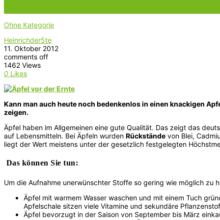
Ohne Kategorie
Heinrichder5te
11. Oktober 2012
comments off
1462 Views
0
Likes
Kann man auch heute noch bedenkenlos in einen knackigen Apfel
zeigen.
Äpfel haben im Allgemeinen eine gute Qualität. Das zeigt das de
auf Lebensmitteln. Bei Äpfeln wurden
Rückstände
von Blei, Cadmiu
liegt der Wert meistens unter der gesetzlich festgelegten Höchstm
Das können Sie tun:
Um die Aufnahme unerwünschter Stoffe so gering wie möglich zu 
Äpfel mit warmem Wasser waschen und mit einem Tuch gründli
Apfelschale sitzen viele Vitamine und sekundäre Pflanzenstof
Äpfel bevorzugt in der Saison von September bis März einkau