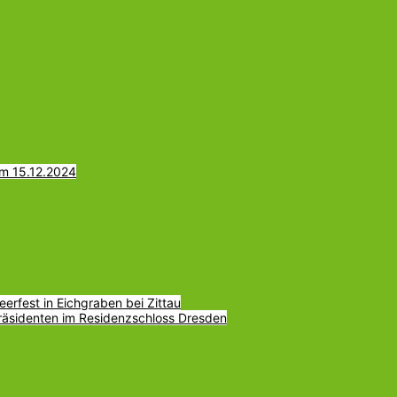
am 15.12.2024
erfest in Eichgraben bei Zittau
räsidenten im Residenzschloss Dresden