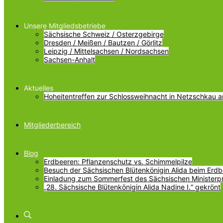
Unsere Mitgliedsbetriebe
Sächsische Schweiz / Osterzgebirge
Dresden / Meißen / Bautzen / Görlitz
Leipzig / Mittelsachsen / Nordsachsen
Sachsen-Anhalt
Aktuelles
Hoheitentreffen zur Schlossweihnacht in Netzschkau 
Mitgliederbereich
Blog
Erdbeeren: Pflanzenschutz vs. Schimmelpilze
Besuch der Sächsischen Blütenkönigin Alida beim Erdbe
Einladung zum Sommerfest des Sächsischen Ministerp
„28. Sächsische Blütenkönigin Alida Nadine I.“ gekrönt