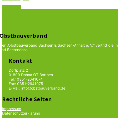
Read More
Obstbauverband
Der „Obstbauverband Sachsen & Sachsen-Anhalt e. V.“ vertritt die 
und Beerenobst.
Kontakt
Dorfplatz 2
01809 Dohna OT Borthen
Tel.: 0351-2641074
Fax: 0351-2641075
E-Mail: info@obstbauverband.de
Rechtliche Seiten
Impressum
Datenschutzerklärung