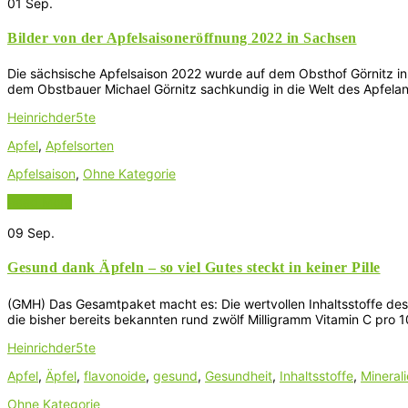
01
Sep.
Bilder von der Apfelsaisoneröffnung 2022 in Sachsen
Die sächsische Apfelsaison 2022 wurde auf dem Obsthof Görnitz in 
dem Obstbauer Michael Görnitz sachkundig in die Welt des Apfelan
Heinrichder5te
Apfel
,
Apfelsorten
Apfelsaison
,
Ohne Kategorie
Read More
09
Sep.
Gesund dank Äpfeln – so viel Gutes steckt in keiner Pille
(GMH) Das Gesamtpaket macht es: Die wertvollen Inhaltsstoffe des 
die bisher bereits bekannten rund zwölf Milligramm Vitamin C pro 
Heinrichder5te
Apfel
,
Äpfel
,
flavonoide
,
gesund
,
Gesundheit
,
Inhaltsstoffe
,
Mineral
Ohne Kategorie