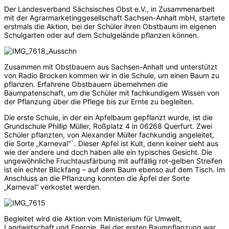
Der Landesverband Sächsisches Obst e.V., in Zusammenarbeit
mit der Agrarmarketinggesellschaft Sachsen-Anhalt mbH, startete
erstmals die Aktion, bei der Schüler ihren Obstbaum im eigenen
Schulgarten oder auf dem Schulgelände pflanzen können.
Zusammen mit Obstbauern aus Sachsen-Anhalt und unterstützt
von Radio Brocken kommen wir in die Schule, um einen Baum zu
pflanzen. Erfahrene Obstbauern übernehmen die
Baumpatenschaft, um die Schüler mit fachkundigem Wissen von
der Pflanzung über die Pflege bis zur Ernte zu begleiten.
Die erste Schule, in der ein Apfelbaum gepflanzt wurde, ist die
Grundschule Phillip Müller, Roßplatz 4 in 06268 Querfurt. Zwei
Schüler pflanzten, von Alexander Müller fachkundig angeleitet,
die Sorte „Karneval“`. Dieser Apfel ist Kult, denn keiner sieht aus
wie der andere und doch haben alle ein typisches Gesicht. Die
ungewöhnliche Fruchtausfärbung mit auffällig rot-gelben Streifen
ist ein echter Blickfang – auf dem Baum ebenso auf dem Tisch. Im
Anschluss an die Pflanzung konnten die Äpfel der Sorte
„Karneval“ verkostet werden.
Begleitet wird die Aktion vom Ministerium für Umwelt,
Landwirtschaft und Energie. Bei der ersten Baumpflanzung war