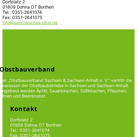
Dorfplatz 2
01809 Dohna OT Borthen
Tel.: 0351-2641074
Fax: 0351-2641075
info@saechsisches-obst.de
Obstbauverband
Der „Obstbauverband Sachsen & Sachsen-Anhalt e. V.“ vertritt die
Interessen der Obstbaubetriebe in Sachsen und Sachsen-Anhalt.
Angebaut werden Äpfel, Sauerkirschen, Süßkirschen, Pflaumen,
Birnen und Beerenobst.
Kontakt
Dorfplatz 2
01809 Dohna OT Borthen
Tel.: 0351-2641074
Fax: 0351-2641075