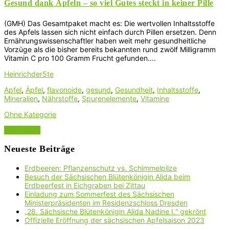
Gesund dank Äpfeln – so viel Gutes steckt in keiner Pille
(GMH) Das Gesamtpaket macht es: Die wertvollen Inhaltsstoffe
des Apfels lassen sich nicht einfach durch Pillen ersetzen. Denn
Ernährungswissenschaftler haben weit mehr gesundheitliche
Vorzüge als die bisher bereits bekannten rund zwölf Milligramm
Vitamin C pro 100 Gramm Frucht gefunden....
Heinrichder5te
Apfel
,
Äpfel
,
flavonoide
,
gesund
,
Gesundheit
,
Inhaltsstoffe
,
Mineralien
,
Nährstoffe
,
Spurenelemente
,
Vitamine
Ohne Kategorie
Read More
Neueste Beiträge
Erdbeeren: Pflanzenschutz vs. Schimmelpilze
Besuch der Sächsischen Blütenkönigin Alida beim
Erdbeerfest in Eichgraben bei Zittau
Einladung zum Sommerfest des Sächsischen
Ministerpräsidenten im Residenzschloss Dresden
„28. Sächsische Blütenkönigin Alida Nadine I.“ gekrönt
Offizielle Eröffnung der sächsischen Apfelsaison 2023