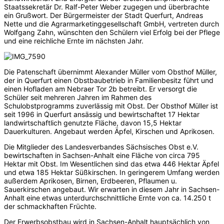
Staatssekretär Dr. Ralf-Peter Weber zugegen und überbrachte
ein Grußwort. Der Bürgermeister der Stadt Querfurt, Andreas
Nette und die Agrarmarketinggesellschaft GmbH, vertreten durch
Wolfgang Zahn, wünschten den Schülern viel Erfolg bei der Pflege
und eine reichliche Ernte im nächsten Jahr.
Die Patenschaft übernimmt Alexander Müller vom Obsthof Müller,
der in Querfurt einen Obstbaubetrieb in Familienbesitz führt und
einen Hofladen am Nebraer Tor 2b betreibt. Er versorgt die
Schüler seit mehreren Jahren im Rahmen des
Schulobstprogramms zuverlässig mit Obst. Der Obsthof Müller ist
seit 1996 in Querfurt ansässig und bewirtschaftet 17 Hektar
landwirtschaftlich genutzte Fläche, davon 15,5 Hektar
Dauerkulturen. Angebaut werden Äpfel, Kirschen und Aprikosen.
Die Mitglieder des Landesverbandes Sächsisches Obst e.V.
bewirtschaften in Sachsen-Anhalt eine Fläche von circa 795
Hektar mit Obst. Im Wesentlichen sind das etwa 446 Hektar Äpfel
und etwa 185 Hektar Süßkirschen. In geringerem Umfang werden
außerdem Aprikosen, Birnen, Erdbeeren, Pflaumen u.
Sauerkirschen angebaut. Wir erwarten in diesem Jahr in Sachsen-
Anhalt eine etwas unterdurchschnittliche Ernte von ca. 14.250 t
der schmackhaften Früchte.
Der Erwerbsobstbau wird in Sachsen-Anhalt hauptsächlich von