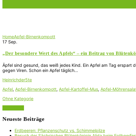
Schlagwort:
Apfel-Birnenkompott
Home
Apfel-Birnenkompott
17
Sep.
„Der besondere Wert des Apfels“ – ein Beitrag von Blütenkö
Äpfel sind gesund, das weiß jedes Kind. Ein Apfel am Tag erspart 
gegen Viren. Schon ein Apfel täglich...
Heinrichder5te
Apfel
,
Apfel-Birnenkompott
,
Apfel-Kartoffel-Mus
,
Apfel-Möhrensala
Ohne Kategorie
Read More
Neueste Beiträge
Erdbeeren: Pflanzenschutz vs. Schimmelpilze
Besuch der Sächsischen Blütenkönigin Alida beim Erdbeerfest