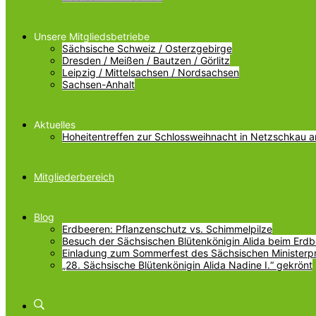
Unsere Mitgliedsbetriebe
Sächsische Schweiz / Osterzgebirge
Dresden / Meißen / Bautzen / Görlitz
Leipzig / Mittelsachsen / Nordsachsen
Sachsen-Anhalt
Aktuelles
Hoheitentreffen zur Schlossweihnacht in Netzschkau 
Mitgliederbereich
Blog
Erdbeeren: Pflanzenschutz vs. Schimmelpilze
Besuch der Sächsischen Blütenkönigin Alida beim Erdbe
Einladung zum Sommerfest des Sächsischen Ministerp
„28. Sächsische Blütenkönigin Alida Nadine I.“ gekrönt