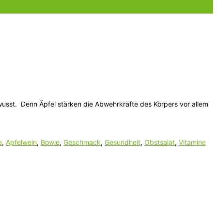
wusst. Denn Äpfel stärken die Abwehrkräfte des Körpers vor allem
e
,
Apfelwein
,
Bowle
,
Geschmack
,
Gesundheit
,
Obstsalat
,
Vitamine