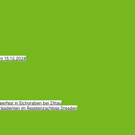
am 15.12.2024
erfest in Eichgraben bei Zittau
räsidenten im Residenzschloss Dresden