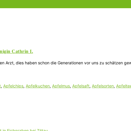
nigin Cathrin I.
den Arzt, dies haben schon die Generationen vor uns zu schätzen ge
t
,
Apfelchips
,
Apfelkuchen
,
Apfelmus
,
Apfelsaft
,
Apfelsorten
,
Apfelte
 in Eichgraben bei Zittau