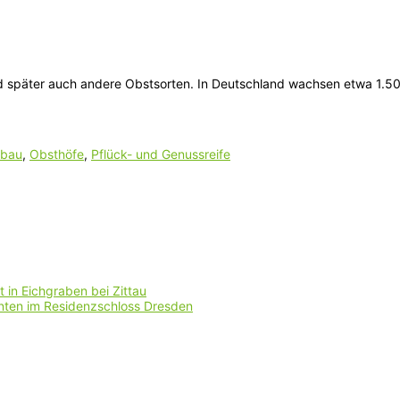
r und später auch andere Obstsorten. In Deutschland wachsen etwa 1.
Anbau
,
Obsthöfe
,
Pflück- und Genussreife
 in Eichgraben bei Zittau
nten im Residenzschloss Dresden