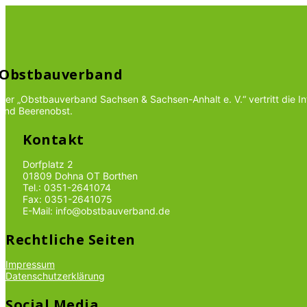
Obstbauverband
Der „Obstbauverband Sachsen & Sachsen-Anhalt e. V.“ vertritt die 
und Beerenobst.
Kontakt
Dorfplatz 2
01809 Dohna OT Borthen
Tel.: 0351-2641074
Fax: 0351-2641075
E-Mail: info@obstbauverband.de
Rechtliche Seiten
Impressum
Datenschutzerklärung
Social Media