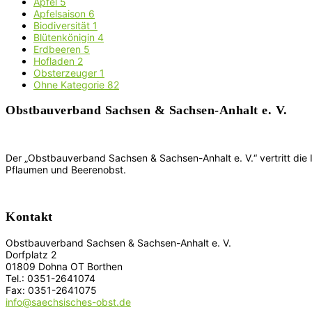
Apfel
5
Apfelsaison
6
Biodiversität
1
Blütenkönigin
4
Erdbeeren
5
Hofladen
2
Obsterzeuger
1
Ohne Kategorie
82
Obstbauverband Sachsen & Sachsen-Anhalt e. V.
Der „Obstbauverband Sachsen & Sachsen-Anhalt e. V.“ vertritt die
Pflaumen und Beerenobst.
Kontakt
Obstbauverband Sachsen & Sachsen-Anhalt e. V.
Dorfplatz 2
01809 Dohna OT Borthen
Tel.: 0351-2641074
Fax: 0351-2641075
info@saechsisches-obst.de