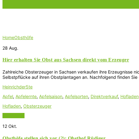
Schlagwort:
Obsthöfe
Home
Obsthöfe
28
Aug.
Hier erhalten Sie Obst aus Sachsen direkt vom Erzeuger
Zahlreiche Obsterzeuger in Sachsen verkaufen ihre Erzeugnisse nic
Selbstpflücke auf ihren Obstplantagen an. Nachfolgend finden Sie 
Heinrichder5te
Apfel
,
Apfelernte
,
Apfelsaison
,
Apfelsorten
,
Direktverkauf
,
Hofladen
Hofladen
,
Obsterzeuger
Read More
12
Okt.
Obsthöfe stellen sich vor (2): Obsthof Rüdiger