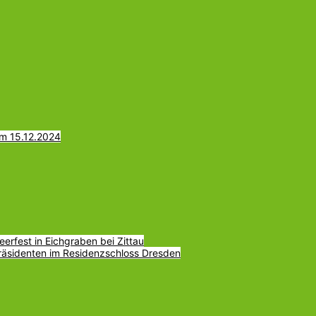
am 15.12.2024
erfest in Eichgraben bei Zittau
räsidenten im Residenzschloss Dresden