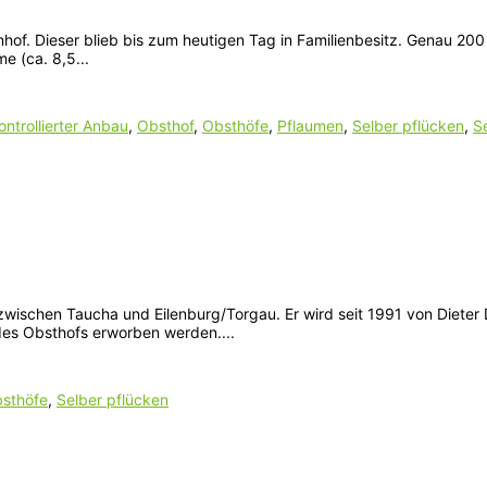
of. Dieser blieb bis zum heutigen Tag in Familienbesitz. Genau 200 
 (ca. 8,5...
ontrollierter Anbau
,
Obsthof
,
Obsthöfe
,
Pflaumen
,
Selber pflücken
,
S
 zwischen Taucha und Eilenburg/Torgau. Er wird seit 1991 von Diete
es Obsthofs erworben werden....
sthöfe
,
Selber pflücken