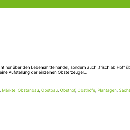
ht nur über den Lebensmittelhandel, sondern auch „frisch ab Hof“ ü
eine Aufstellung der einzelnen Obsterzeuger...
,
Märkte
,
Obstanbau
,
Obstbau
,
Obsthof
,
Obsthöfe
,
Plantagen
,
Sach