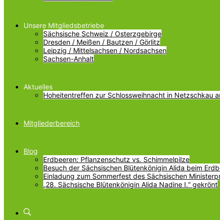
Unsere Mitgliedsbetriebe
Sächsische Schweiz / Osterzgebirge
Dresden / Meißen / Bautzen / Görlitz
Leipzig / Mittelsachsen / Nordsachsen
Sachsen-Anhalt
Aktuelles
Hoheitentreffen zur Schlossweihnacht in Netzschkau 
Mitgliederbereich
Blog
Erdbeeren: Pflanzenschutz vs. Schimmelpilze
Besuch der Sächsischen Blütenkönigin Alida beim Erdbe
Einladung zum Sommerfest des Sächsischen Ministerp
„28. Sächsische Blütenkönigin Alida Nadine I.“ gekrönt