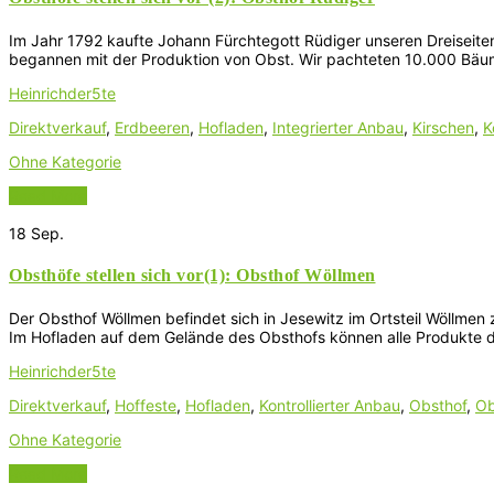
Im Jahr 1792 kaufte Johann Fürchtegott Rüdiger unseren Dreiseitenh
begannen mit der Produktion von Obst. Wir pachteten 10.000 Bäume
Heinrichder5te
Direktverkauf
,
Erdbeeren
,
Hofladen
,
Integrierter Anbau
,
Kirschen
,
K
Ohne Kategorie
Read More
18
Sep.
Obsthöfe stellen sich vor(1): Obsthof Wöllmen
Der Obsthof Wöllmen befindet sich in Jesewitz im Ortsteil Wöllmen
Im Hofladen auf dem Gelände des Obsthofs können alle Produkte d
Heinrichder5te
Direktverkauf
,
Hoffeste
,
Hofladen
,
Kontrollierter Anbau
,
Obsthof
,
Ob
Ohne Kategorie
Read More