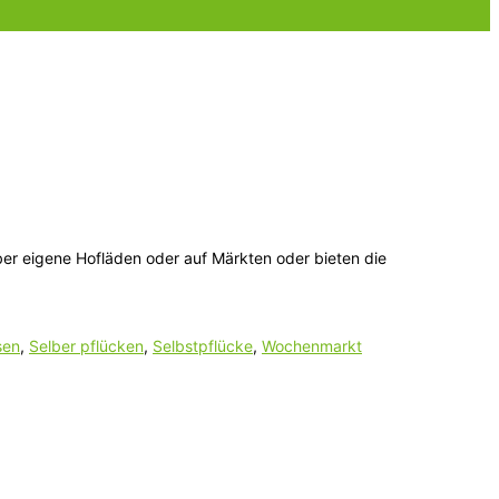
ber eigene Hofläden oder auf Märkten oder bieten die
sen
,
Selber pflücken
,
Selbstpflücke
,
Wochenmarkt