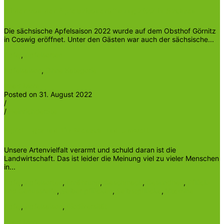
Bilder von der Apfelsaisoneröffnung 2022 in Sachsen
Die sächsische Apfelsaison 2022 wurde auf dem Obsthof Görnitz
in Coswig eröffnet. Unter den Gästen war auch der sächsische...
Apfel
,
Apfelsorten
Apfelsaison
,
Ohne Kategorie
Read More
Posted on 31. August 2022
/
/
Heinrichder5te
Äpfel – gesund für Mensch und Umwelt
Unsere Artenvielfalt verarmt und schuld daran ist die
Landwirtschaft. Das ist leider die Meinung viel zu vieler Menschen
in...
Apfel
,
Apfelsorten
,
Ernährung
,
Geschmack
,
Gesundheit
,
Pflück-
und Genussreife
,
Selber pflücken
,
Selbstpflücke
,
Vitamine
Apfel
,
Apfelsaison
,
Biodiversität
Read More