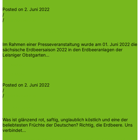
Posted on 2. Juni 2022
/
/
Heinrichder5te
Eröffnung der sächsischen Erdbeersaison 2022
Im Rahmen einer Presseveranstaltung wurde am 01. Juni 2022 die
sächsische Erdbeersaison 2022 in den Erdbeeranlagen der
Leisniger Obstgarten...
Erdbeeren
Read More
Posted on 2. Juni 2022
/
/
Heinrichder5te
Die Erdbeere
Was ist glänzend rot, saftig, unglaublich köstlich und eine der
beliebtesten Früchte der Deutschen? Richtig, die Erdbeere. Uns
verbindet...
Erdbeeren
,
Ernährung
,
Geschmack
,
Gesundheit
,
Pflück- und