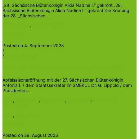
„28. Sächsische Blütenkönigin Alida Nadine I.“ gekrönt „28.
Sächsische Blütenkönigin Alida Nadine I.“ gekrönt Die Krönung
der 28. „Sächsischen...
Blütenkönigin
,
Ohne Kategorie
Read More
Posted on 4. September 2023
/
/
Heinrichder5te
Offizielle Eröffnung der sächsischen Apfelsaison 2023
Apfelsaisoneröffnung mit der 27. Sächsischen Blütenkönigin
Antonia I. / dem Staatssekretär im SMEKUL Dr. G. Lippold / dem
Präsidenten...
Apfel
,
Apfelsorten
,
Geschmack
,
Gesundheit
,
Pflück- und
Genussreife
Apfel
,
Apfelsaison
Read More
Posted on 29. August 2023