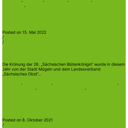
Genussreife
,
Selbstpflücke
Erdbeeren
Read More
Posted on 15. Mai 2022
/
/
Heinrichder5te
26. Sächsische Blütenkönigin Helena I. gekrönt
Die Krönung der 26. „Sächsischen Blütenkönigin“ wurde in diesem
Jahr von der Stadt Mügeln und dem Landesverband
„Sächsisches Obst“...
Blütenfest
,
Knackig-Saftig
,
Landesverband Sächsisches Obst
,
Obstbau Sachsen
,
Obstbau Sachsen-Anhalt
,
Sächsische
Blütenkönigin
Blütenkönigin
Read More
Posted on 8. Oktober 2021
/