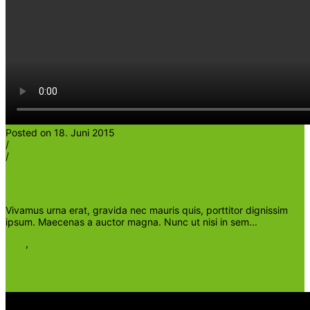
Posted on 18. Juni 2015
/
/
Heinrichder5te
Why organic farming?-Video I
Vivamus urna erat, gravida nec mauris quis, porttitor dignissim
ipsum. Maecenas a auctor magna. Nunc ut nisi in sem...
blog
,
video
Ohne Kategorie
Read More