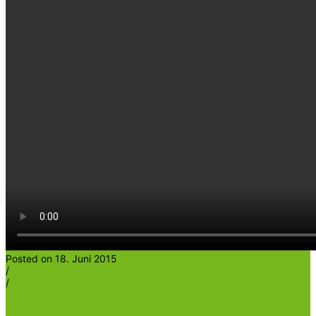
Posted on 18. Juni 2015
/
/
Heinrichder5te
The effect of fertilizers-Video III