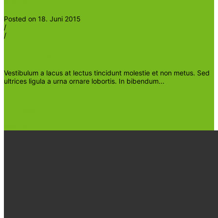
Read More
Posted on 18. Juni 2015
/
/
Heinrichder5te
Organically grown carrots
Vestibulum a lacus at lectus tincidunt molestie et non metus. Sed
ultrices ligula a urna ornare lobortis. In bibendum...
caring
Ohne Kategorie
Read More