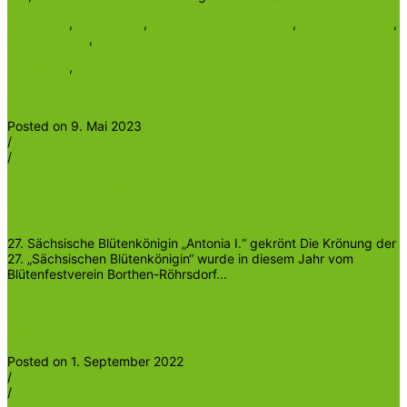
Erdbeeren
,
Gesundheit
,
Pflück- und Genussreife
,
Selber pflücken
,
Selbstpflücke
,
Vitamine
Erdbeeren
,
Hofladen
Read More
Posted on 9. Mai 2023
/
/
Heinrichder5te
27. Sächsische Blütenkönigin Antonia I. und
Blütenprinzessin Alida gekrönt
27. Sächsische Blütenkönigin „Antonia I.“ gekrönt Die Krönung der
27. „Sächsischen Blütenkönigin“ wurde in diesem Jahr vom
Blütenfestverein Borthen-Röhrsdorf...
Blütenkönigin
Read More
Posted on 1. September 2022
/
/
Heinrichder5te