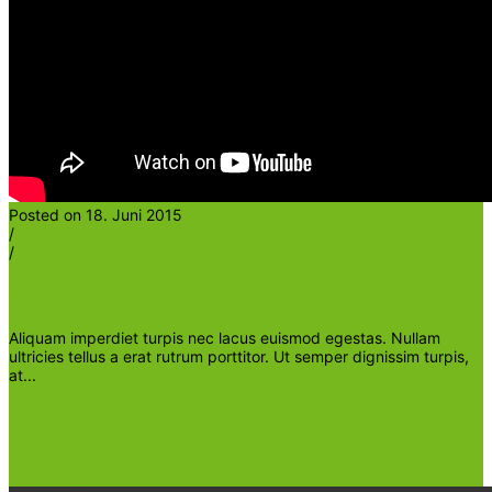
Posted on 18. Juni 2015
/
/
Heinrichder5te
Taking care of animals-Video II
Aliquam imperdiet turpis nec lacus euismod egestas. Nullam
ultricies tellus a erat rutrum porttitor. Ut semper dignissim turpis,
at...
youtube
Ohne Kategorie
Read More