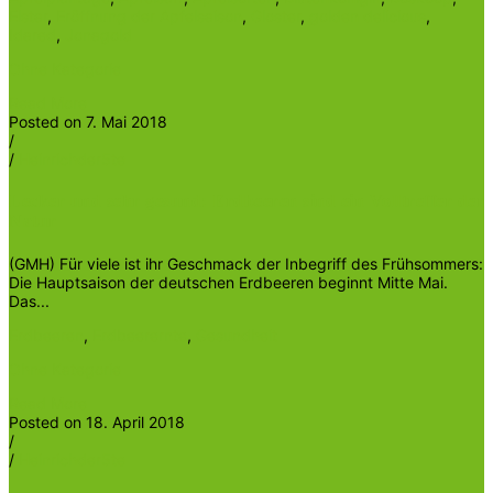
Elstar
,
Eröffnung der Apfelsaison
,
Gloster
,
golden delicious
,
Idared
,
Jonagold
Ohne Kategorie
Read More
Posted on 7. Mai 2018
/
/
Heinrichder5te
Lecker und sehr gesund: Erdbeeren sind ein Volltreffer der
Natur
(GMH) Für viele ist ihr Geschmack der Inbegriff des Frühsommers:
Die Hauptsaison der deutschen Erdbeeren beginnt Mitte Mai.
Das...
Erdbeeren
,
Erdbeerernte
,
Gesundheit
Ohne Kategorie
Read More
Posted on 18. April 2018
/
/
Heinrichder5te