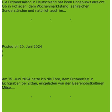
Die Erdbeersaison in Deutschland hat ihren Höhepunkt erreicht.
Ob in Hofladen, dem Wochenmarktstand, zahlreichen
Sonderständen und natürlich auch im...
Erdbeer-Erzeuger
,
Erdbeeren
,
Gesundheit
,
Pflück- und
Genussreife
Erdbeeren
Read More
Posted on 20. Juni 2024
/
/
Heinrichder5te
Besuch der Sächsischen Blütenkönigin Alida beim
Erdbeerfest in Eichgraben bei Zittau
Am 15. Juni 2024 hatte ich die Ehre, dem Erdbeerfest in
Eichgraben bei Zittau, eingeladen von den Beerenobstkulturen
Möse,...
Erdbeer-Erzeuger
,
Erdbeeren
,
Gesundheit
,
Pflück- und
Genussreife
Erdbeeren