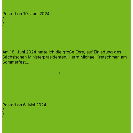
Read More
Posted on 19. Juni 2024
/
/
Heinrichder5te
Einladung zum Sommerfest des Sächsischen
Ministerpräsidenten im Residenzschloss Dresden
Am 18. Juni 2024 hatte ich die große Ehre, auf Einladung des
Sächsischen Ministerpräsidenten, Herrn Michael Kretschmer, am
Sommerfest...
Erdbeer-Erzeuger
,
Erdbeeren
,
Gesundheit
,
Pflück- und
Genussreife
Blütenkönigin
Read More
Posted on 6. Mai 2024
/
/
Heinrichder5te
„28. Sächsische Blütenkönigin Alida Nadine I.“ gekrönt