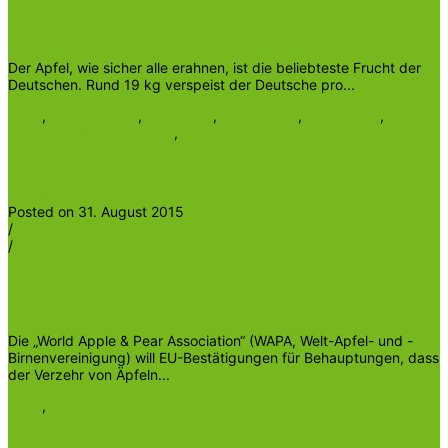
Der Apfel – Ein Vortrag der Sächsischen Blütenkönigin
Laura I.
Der Apfel, wie sicher alle erahnen, ist die beliebteste Frucht der
Deutschen. Rund 19 kg verspeist der Deutsche pro...
Apfel
,
Blütenkönigin
,
Ernährung
,
Geschmack
,
Gesundheit
,
Sächsische Blütenkönigin
,
Vitamine
Ohne Kategorie
Read More
Posted on 31. August 2015
/
/
Heinrichder5te
Apfelkonsum wird mit Rückgang von Asthma in
Verbindung gebracht
Die „World Apple & Pear Association“ (WAPA, Welt-Apfel- und -
Birnenvereinigung) will EU-Bestätigungen für Behauptungen, dass
der Verzehr von Äpfeln...
Apfel
,
Gesundheit
Ohne Kategorie