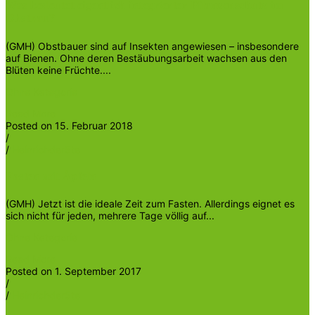
Was bedeutet eigentlich integrierter Pflanzenschutz im
Obstbau?
(GMH) Obstbauer sind auf Insekten angewiesen – insbesondere
auf Bienen. Ohne deren Bestäubungsarbeit wachsen aus den
Blüten keine Früchte....
Ohne Kategorie
Read More
Posted on 15. Februar 2018
/
/
Heinrichder5te
Fasten mit Äpfeln
(GMH) Jetzt ist die ideale Zeit zum Fasten. Allerdings eignet es
sich nicht für jeden, mehrere Tage völlig auf...
Ohne Kategorie
Read More
Posted on 1. September 2017
/
/
Heinrichder5te