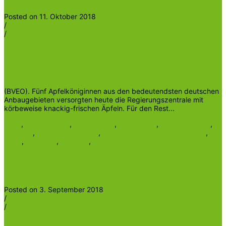
Read More
Posted on 11. Oktober 2018
/
/
Heinrichder5te
Gipfeltreffen im Kanzleramt: Regierungschefin Angela
Merkel empfing Deutschlands Apfelköniginnen zum
Apfelkabinett
(BVEO). Fünf Apfelköniginnen aus den bedeutendsten deutschen
Anbaugebieten versorgten heute die Regierungszentrale mit
körbeweise knackig-frischen Äpfeln. Für den Rest...
Apfel
,
Apfelkabinett
,
Apfelkönigin
,
Apfelsorten
,
Aus der Region
,
Boskoop
,
Bundeskanzleramt
,
Bundeskanzlerin Angela Merkel
,
Elstar
,
Jonagold
,
Sachsen
,
Sachsen-Anhalt
Ohne Kategorie
Read More
Posted on 3. September 2018
/
/
Heinrichder5te
Neu: Umweltschonende Papiertragetaschen aus Graspapier