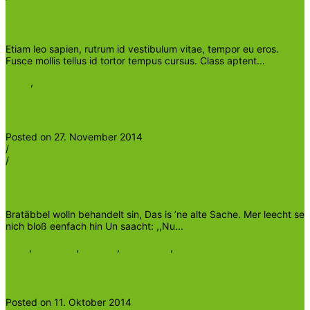
Composting for soil-Audio II
Etiam leo sapien, rutrum id vestibulum vitae, tempor eu eros.
Fusce mollis tellus id tortor tempus cursus. Class aptent...
audio
,
vitality
Ohne Kategorie
Read More
Posted on 27. November 2014
/
/
Heinrichder5te
„Bratäbbel“ – Mundartgedicht von Lene Voigt
Bratäbbel wolln behandelt sin, Das is ’ne alte Sache. Mer leecht se
nich bloß eenfach hin Un saacht: ,,Nu...
Apfel
,
Bratapfel
,
Gedicht
,
Lene Voigt
,
Mundartgedicht
Ohne Kategorie
Read More
Posted on 11. Oktober 2014