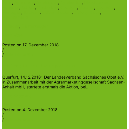
Apfel
,
Apfelernte
,
Apfelsaison
,
Apfelsorten
,
Direktverkauf
,
Hofladen
,
Märkte
,
Obstanbau
,
Obstbau
,
Obsthof
,
Obsthöfe
,
Plantagen
,
Sachsen
,
Selber pflücken
,
Selbstpflücke
,
Wochenmarkt
Hofladen
,
Obsterzeuger
Read More
Posted on 17. Dezember 2018
/
/
Heinrichder5te
Schüler pflanzen Ihren Apfelbaum
Querfurt, 14.12.20181 Der Landesverband Sächsisches Obst e.V.,
in Zusammenarbeit mit der Agrarmarketinggesellschaft Sachsen-
Anhalt mbH, startete erstmals die Aktion, bei...
Ohne Kategorie
Read More
Posted on 4. Dezember 2018
/
/
Heinrichder5te