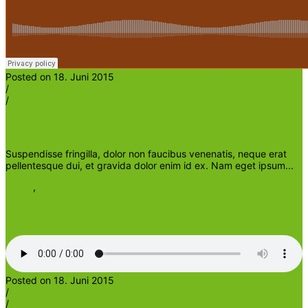
Posted on 18. Juni 2015
/
/
Heinrichder5te
Farming effectively-Audio I
Suspendisse fringilla, dolor non faucibus venenatis, neque erat
pellentesque dui, et gravida dolor enim id ex. Nam eget ipsum...
health
,
vitality
Ohne Kategorie
Read More
Posted on 18. Juni 2015
/
/
Heinrichder5te