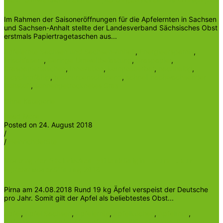
Im Rahmen der Saisoneröffnungen für die Apfelernten in Sachsen
und Sachsen-Anhalt stellte der Landesverband Sächsisches Obst
erstmals Papiertragetaschen aus...
Apfelernte Sachsen und Sachsen-Anhalt
,
Energieersparnis
,
Frischfasern
,
Geringe Umweltbelastung
,
Graspapier
,
Graspapiertaschen
,
Innovation
,
kompostierbar
,
nachhaltig
,
recyclingfähig
,
ressourcenschonend
,
schnell nachwachsender
Rohstoff
,
sonnengetrocknetes Gras
Ohne Kategorie
Read More
Posted on 24. August 2018
/
/
Heinrichder5te
Vortrag der Sächsischen Blütenkönigin Laura I. zur
Apfelsaisoneröffnung 2018
Pirna am 24.08.2018 Rund 19 kg Äpfel verspeist der Deutsche
pro Jahr. Somit gilt der Apfel als beliebtestes Obst...
Apfel
,
Apfel Sachsen
,
Apfelernte
,
Apfelkuchen
,
Apfelmus
,
Apfelplantage
,
Apfelsaft
,
Apfelsorten
,
Blütenkönigin
,
Boskoop
,