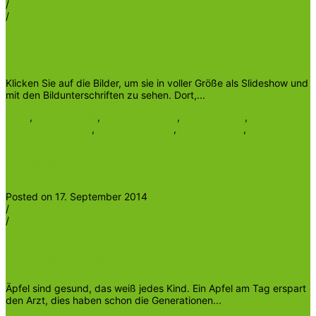
/
/
Heinrichder5te
Hier regiert der Apfel: Deutschlands Apfelköniginnen zu
Besuch im Bundeskanzleramt
Klicken Sie auf die Bilder, um sie in voller Größe als Slideshow und
mit den Bildunterschriften zu sehen. Dort,...
Apfel
,
Apfelkabinett
,
Apfelköniginnen
,
Blütenkönigin
,
Bundeskanzleramt
,
Bundeskanzlerin
,
Lieblingsapfel
,
Obst aus
Deutschland
Ohne Kategorie
Read More
Posted on 17. September 2014
/
/
Heinrichder5te
„Der besondere Wert des Apfels“ – ein Beitrag von
Blütenkönigin Cathrin I.
Äpfel sind gesund, das weiß jedes Kind. Ein Apfel am Tag erspart
den Arzt, dies haben schon die Generationen...