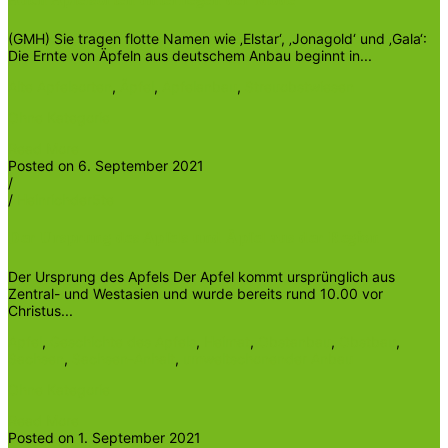
(GMH) Sie tragen flotte Namen wie ‚Elstar‘, ‚Jonagold‘ und ‚Gala‘:
Die Ernte von Äpfeln aus deutschem Anbau beginnt in...
Alte Apfelsorten
,
Äpfel
,
Apfelanbau
,
Streuobstwiesen
Ohne Kategorie
Read More
Posted on 6. September 2021
/
/
Heinrichder5te
Der Ursprung des Apfels und Äpfel aus der Region
Der Ursprung des Apfels Der Apfel kommt ursprünglich aus
Zentral- und Westasien und wurde bereits rund 10.00 vor
Christus...
Apfel
,
Geschichte des Apfels
,
Heimat
,
Obstanbau
,
Obstbau
,
Sachsen
,
Sachsen-Anhalt
,
umweltschonender Anbau
Ohne Kategorie
Read More
Posted on 1. September 2021