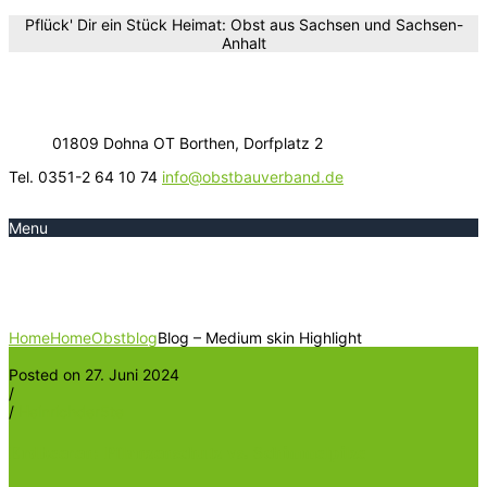
Pflück' Dir ein Stück Heimat: Obst aus Sachsen und Sachsen-
Anhalt
01809 Dohna OT Borthen, Dorfplatz 2
Tel. 0351-2 64 10 74
info@obstbauverband.de
Menu
Blog – Medium skin Highlight
Home
Home
Obstblog
Blog – Medium skin Highlight
Posted on 27. Juni 2024
/
/
Heinrichder5te
Erdbeeren: Pflanzenschutz vs. Schimmelpilze