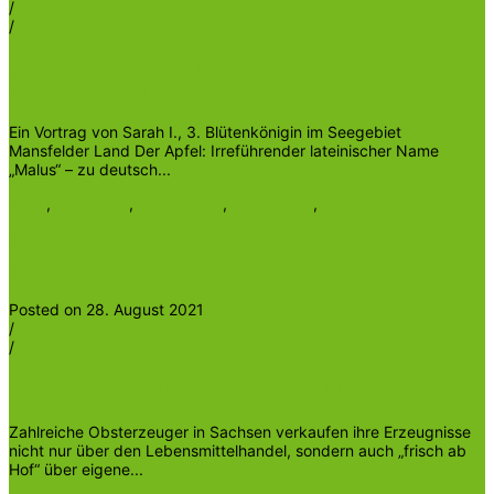
/
/
Heinrichder5te
„An apple a day keeps the doctor away“ oder „Ein Apfel
am Tag, Arzt gespart”
Ein Vortrag von Sarah I., 3. Blütenkönigin im Seegebiet
Mansfelder Land Der Apfel: Irreführender lateinischer Name
„Malus“ – zu deutsch...
Apfel
,
Ernährung
,
Geschmack
,
Gesundheit
,
Vitamine
Ohne Kategorie
Read More
Posted on 28. August 2021
/
/
Heinrichder5te
Hier erhalten Sie Obst aus Sachsen direkt vom Erzeuger
Zahlreiche Obsterzeuger in Sachsen verkaufen ihre Erzeugnisse
nicht nur über den Lebensmittelhandel, sondern auch „frisch ab
Hof“ über eigene...