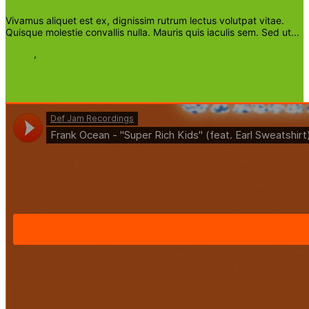
Vivamus aliquet est ex, dignissim rutrum lectus volutpat vitae.
Quisque molestie convallis nulla. Mauris quis iaculis sem. Sed ut...
caring
,
vitality
Ohne Kategorie
Read More