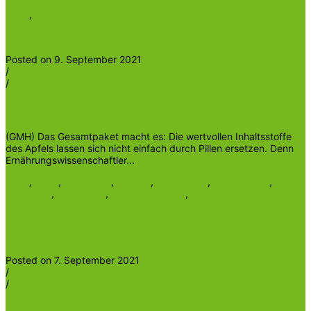
Apfel
,
Apfelsaison
Read More
Posted on 9. September 2021
/
/
Heinrichder5te
Gesund dank Äpfeln – so viel Gutes steckt in keiner Pille
(GMH) Das Gesamtpaket macht es: Die wertvollen Inhaltsstoffe
des Apfels lassen sich nicht einfach durch Pillen ersetzen. Denn
Ernährungswissenschaftler...
Apfel
,
Äpfel
,
flavonoide
,
gesund
,
Gesundheit
,
Inhaltsstoffe
,
Mineralien
,
Nährstoffe
,
Spurenelemente
,
Vitamine
Ohne Kategorie
Read More
Posted on 7. September 2021
/
/
Heinrichder5te
Auch Apfelsorten unterliegen der Mode