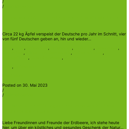
/
/
Heinrichder5te
Apfelsaison 2023 – ein Beitrag von Blütenkönigin Antonia
I.
Circa 22 kg Äpfel verspeist der Deutsche pro Jahr im Schnitt, vier
von fünf Deutschen geben an, hin und wieder...
Apfel
,
Äpfel
,
Apfelanbau
,
Apfelsorten
,
Ernährung
,
Geschmack
,
Gesundheit
,
Pflück- und Genussreife
,
Selber pflücken
,
Selbstpflücke
,
Streuobstwiesen
,
Vitamine
Apfel
,
Apfelsaison
Read More
Posted on 30. Mai 2023
/
/
Heinrichder5te
Grußwort zur Eröffnung der Erdbeersaison 2023 von
Blütenkönigin Antonia I.
Liebe Freundinnen und Freunde der Erdbeere, ich stehe heute
hier, um über ein köstliches und gesundes Geschenk der Natur...