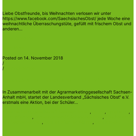
Facebook-Advents-Gewinnspiel 2018
Liebe Obstfreunde, bis Weihnachten verlosen wir unter
https://www.facebook.com/SaechsischesObst/ jede Woche eine
weihnachtliche Überraschungstüte, gefüllt mit frischem Obst und
anderen...
Ohne Kategorie
Read More
Posted on 14. November 2018
/
/
Heinrichder5te
Aktion „Schulen pflanzen ihren Apfelbaum“
In Zusammenarbeit mit der Agrarmarketinggesellschaft Sachsen-
Anhalt mbH, startet der Landesverband „Sächsisches Obst“ e.V.
erstmals eine Aktion, bei der Schüler...
Agrarmarketinggesellschaft Sachsen-Anhalt
,
Aktion
,
Apfelbaum
,
Baum pflanzen
,
Landesverband Sächsisches Obst
,
Obstbauern
aus Sachsen-Anhalt
,
Schüler pflanzen Bäume
,
Schulprojekt
Ohne Kategorie