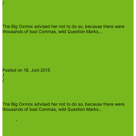
/
Heinrichder5te
From our kitchen garden…
The Big Oxmox advised her not to do so, because there were
thousands of bad Commas, wild Question Marks...
health
Ohne Kategorie
Read More
Posted on 18. Juni 2015
/
/
Heinrichder5te
Cows in a barn
The Big Oxmox advised her not to do so, because there were
thousands of bad Commas, wild Question Marks...
ageing
,
blog
Ohne Kategorie