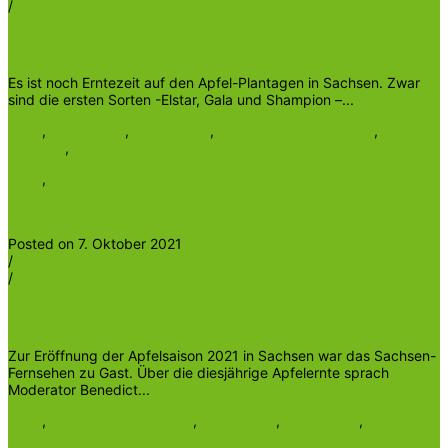
/
Heinrichder5te
Die Apfelsaison 2021 in Sachsen ist in vollem Gange
Es ist noch Erntezeit auf den Apfel-Plantagen in Sachsen. Zwar
sind die ersten Sorten -Elstar, Gala und Shampion –...
Apfel
,
Apfelsorten
,
Geschmack
,
Pflück- und Genussreife
,
Selber
pflücken
,
Selbstpflücke
Apfel
,
Apfelsaison
Read More
Posted on 7. Oktober 2021
/
/
Heinrichder5te
TV-Beitrag zur Apfelsaison 2021 im Sachsen-Fernsehen
Zur Eröffnung der Apfelsaison 2021 in Sachsen war das Sachsen-
Fernsehen zu Gast. Über die diesjährige Apfelernte sprach
Moderator Benedict...
Apfel
,
Apfelernte in Sachsen
,
Apfelsaison
,
Apfelsorten
,
Selbstpflücke